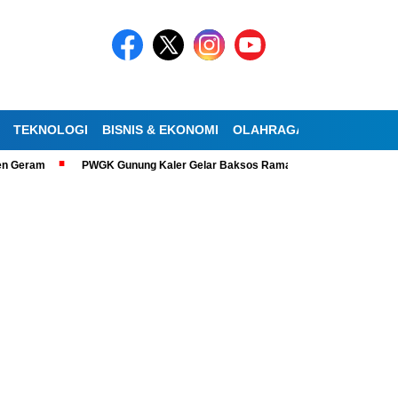
TEKNOLOGI
BISNIS & EKONOMI
OLAHRAGA
KESEHATAN
m
PWGK Gunung Kaler Gelar Baksos Ramadan, Bantu Lansia Tunanetra 