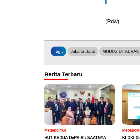
(Rdw)
Tag :
Jakarta Barat
MODUS DITABRAK
Berita Terbaru
Megapolitan
Megapolit
HUT KEDUA DePA-RI: SAATNYA
KI DKI D