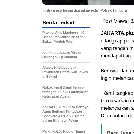
Ilustrasi pria lansia ditangkap polisi Polsek Tambora
Post Views:
3
Berita Terkait
JAKARTA,plu
Praktisi Amy Mubinoto : IG
Badan Perwakilan Netizen
ditangkap poli
Bukan Produk Pers
yang tengah m
Idul Fitri di Lapas Medan
mendapatkan 
Berlangsung Khidmat
Aktivis Kritik Logistik
Berawal dari i
Pelabuhan Ditemukan Tewas
di Bekasi
ingin melancar
Rokok Ilegal Dijual Terang-
terangan, Publik Pertanyakan
“Kami tangkap
Ketegasan Aparat
berdasarkan in
Kantor Hukum Rinto Hartoyo
melancarkan a
Agus Berhasil Tuntaskan
Djumantara da
Sengketa Aset 2.500 Meter
dalam Hitungan Pekan
Parkir Rp100 Ribu di Tanah
Baca Juga :