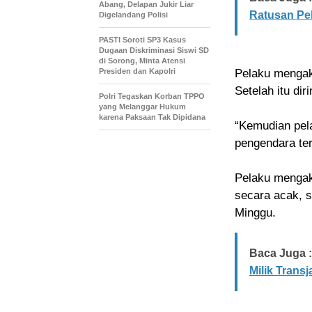
Abang, Delapan Jukir Liar
Ratusan Pel
Digelandang Polisi
PASTI Soroti SP3 Kasus
Dugaan Diskriminasi Siswi SD
di Sorong, Minta Atensi
Presiden dan Kapolri
Pelaku mengaku
Setelah itu di
Polri Tegaskan Korban TPPO
yang Melanggar Hukum
karena Paksaan Tak Dipidana
“Kemudian pel
pengendara ter
Pelaku mengak
secara acak, 
Minggu.
Baca Juga :
Milik Transj