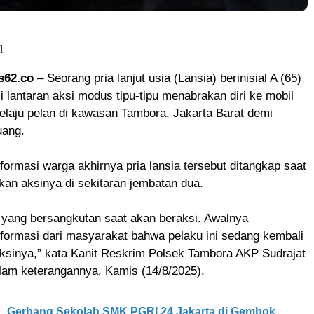
1
s62.co
– Seorang pria lanjut usia (Lansia) berinisial A (65)
si lantaran aksi modus tipu-tipu menabrakan diri ke mobil
elaju pelan di kawasan Tambora, Jakarta Barat demi
uang.
nformasi warga akhirnya pria lansia tersebut ditangkap saat
kan aksinya di sekitaran jembatan dua.
 yang bersangkutan saat akan beraksi. Awalnya
formasi dari masyarakat bahwa pelaku ini sedang kembali
ksinya,” kata Kanit Reskrim Polsek Tambora AKP Sudrajat
lam keterangannya, Kamis (14/8/2025).
Gerbang Sekolah SMK PGRI 24 Jakarta di Gembok,