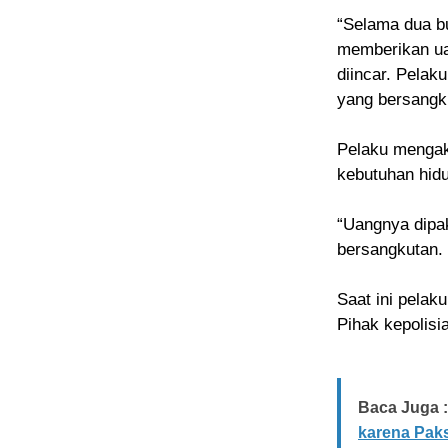
“Selama dua bu
memberikan ua
diincar. Pelak
yang bersangk
Pelaku mengak
kebutuhan hidu
“Uangnya dipak
bersangkutan. P
Saat ini pelak
Pihak kepolis
Baca Juga :
karena Pak