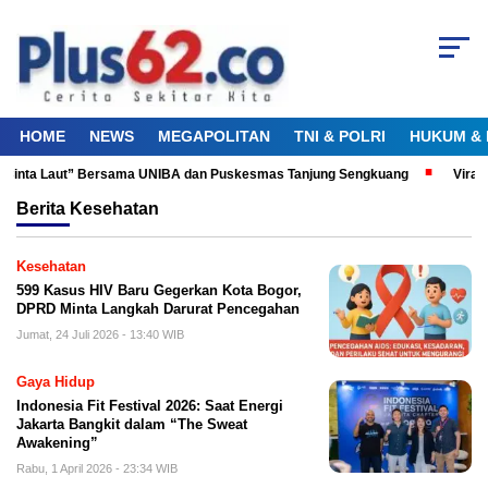
HOME
NEWS
MEGAPOLITAN
TNI & POLRI
HUKUM & 
 Cinta Laut” Bersama UNIBA dan Puskesmas Tanjung Sengkuang
Viral! 
Berita
Kesehatan
Kesehatan
599 Kasus HIV Baru Gegerkan Kota Bogor,
DPRD Minta Langkah Darurat Pencegahan
Jumat, 24 Juli 2026 - 13:40 WIB
Gaya Hidup
Indonesia Fit Festival 2026: Saat Energi
Jakarta Bangkit dalam “The Sweat
Awakening”
Rabu, 1 April 2026 - 23:34 WIB