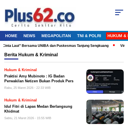
HOME
NEWS
MEGAPOLITAN
TNI & POLRI
HUKUM & 
u Cinta Laut” Bersama UNIBA dan Puskesmas Tanjung Sengkuang
Viral!
Berita
Hukum & Kriminal
Hukum & Kriminal
Praktisi Amy Mubinoto : IG Badan
Perwakilan Netizen Bukan Produk Pers
Rabu, 25 Maret 2026 - 22:33 WIB
Hukum & Kriminal
Idul Fitri di Lapas Medan Berlangsung
Khidmat
Sabtu, 21 Maret 2026 - 15:55 WIB