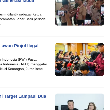
n Generasi Muda
mi dilantik sebagai Ketua
Kecamatan Johar Baru periode
…
Lawan Pinjol Ilegal
Indonesia (PWI) Pusat
a Indonesia (AFPI) menggelar
Inklusi Keuangan, Jurnalisme…
ni Target Lampaui Dua