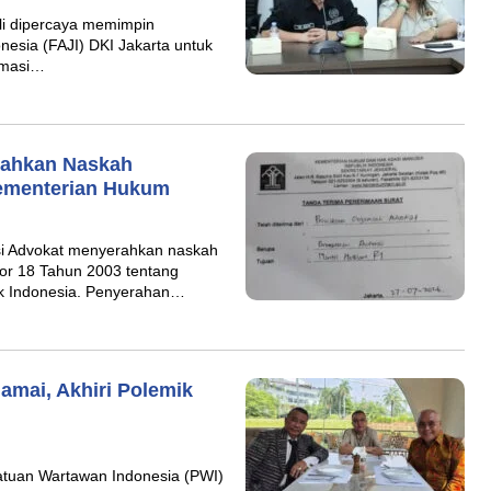
i dipercaya memimpin
nesia (FAJI) DKI Jakarta untuk
lamasi…
erahkan Naskah
ementerian Hukum
si Advokat menyerahkan naskah
 18 Tahun 2003 tentang
k Indonesia. Penyerahan…
amai, Akhiri Polemik
tuan Wartawan Indonesia (PWI)