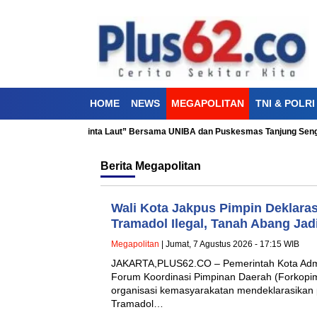
HOME
NEWS
MEGAPOLITAN
TNI & POLRI
i Kesehatan “Aku Cinta Laut” Bersama UNIBA dan Puskesmas Tanjung Sengkua
Berita
Megapolitan
Wali Kota Jakpus Pimpin Deklaras
Tramadol Ilegal, Tanah Abang Ja
Megapolitan
| Jumat, 7 Agustus 2026 - 17:15 WIB
JAKARTA,PLUS62.CO – Pemerintah Kota Admin
Forum Koordinasi Pimpinan Daerah (Forkopimd
organisasi kemasyarakatan mendeklarasikan
Tramadol…