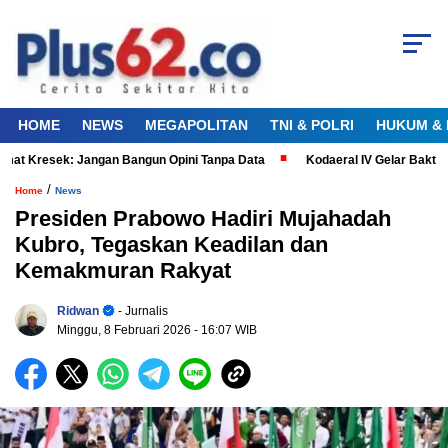
HOME
NEWS
MEGAPOLITAN
TNI & POLRI
HUKUM & 
t Kresek: Jangan Bangun Opini Tanpa Data
Kodaeral IV Gelar Bakti Ke
/
Home
News
Presiden Prabowo Hadiri Mujahadah
Kubro, Tegaskan Keadilan dan
Kemakmuran Rakyat
Ridwan
- Jurnalis
Minggu, 8 Februari 2026
- 16:07 WIB