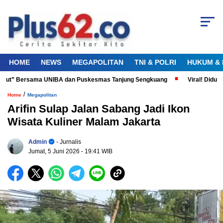
HOME
NEWS
MEGAPOLITAN
TNI & POLRI
HUKUM & 
Laut” Bersama UNIBA dan Puskesmas Tanjung Sengkuang
Viral! Diduga P
/
Home
Megapolitan
Arifin Sulap Jalan Sabang Jadi Ikon
Wisata Kuliner Malam Jakarta
Admin
- Jurnalis
Jumat, 5 Juni 2026
- 19:41 WIB