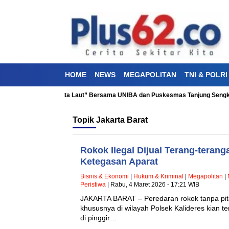
HOME
NEWS
MEGAPOLITAN
TNI & POLRI
esehatan “Aku Cinta Laut” Bersama UNIBA dan Puskesmas Tanjung Sengkuang
Topik
Jakarta Barat
Rokok Ilegal Dijual Terang-terang
Ketegasan Aparat
Bisnis & Ekonomi
|
Hukum & Kriminal
|
Megapolitan
|
Peristiwa
| Rabu, 4 Maret 2026 - 17:21 WIB
JAKARTA BARAT – Peredaran rokok tanpa pita 
khususnya di wilayah Polsek Kalideres kian ter
di pinggir…