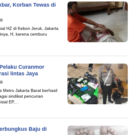
akbar, Korban Tewas di
IB
al HZ di Kebon Jeruk, Jakarta
minya, H, karena cemburu
 Pelaku Curanmor
asi lintas Jaya
IB
 Metro Jakarta Barat berhasil
ai sindikat pencurian
isial EP,…
Terbungkus Baju di