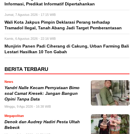
Informasi, Predikat Informatif Dipertahankan
Jumat, 7 Agustus 2026 - 17:15 WIB
Wali Kota Jakpus Pimpin Deklarasi Perang terhadap
Tramadol Ilegal, Tanah Abang Jadi Target Pemberantasan
Kamis, 6 Agustus 2026 - 22:16 WIB
Munjirin Panen Padi Ciherang di Cakung, Urban Farming Bali
Lestari Hasilkan 10 Ton Gabah
BERITA TERBARU
News
Yandri Nalle Kecam Pernyataan Bimo
soal Camat Kresek: Jangan Bangun
Opini Tanpa Data
Minggu, 9 Agu 2026 - 16:38 WIB
Megapolitan
Denok dan Audrey Hadiri Pesta Ultah
Bebeck