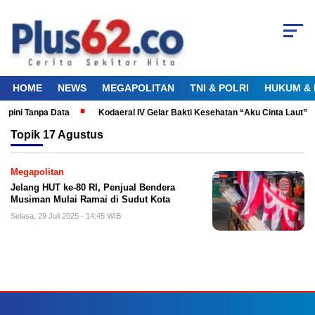
HOME
NEWS
MEGAPOLITAN
TNI & POLRI
HUKUM & 
Opini Tanpa Data
Kodaeral IV Gelar Bakti Kesehatan “Aku Cinta Laut
Topik
17 Agustus
Megapolitan
Jelang HUT ke-80 RI, Penjual Bendera
Musiman Mulai Ramai di Sudut Kota
Selasa, 29 Juli 2025 - 14:45 WIB