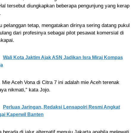
Hal tersebut diungkapkan beberapa pengunjung yang kerap
.
tu pelanggan tetap, mengatakan dirinya sering datang pukul
lang dari profesinya sebagai pilot pesawat komersial di
skapai.
Wali Kota Jaktim Ajak ASN Jadikan Isra Miraj Kompas
ja
 Mie Aceh Vona di Citra 7 ini adalah mie Aceh terenak
ya nikmati,” kata Jojo.
Perluas Jaringan, Redaksi Lensapolri Resmi Angkat
ai Kaperwil Banten
 berada di jalur alternatif menuju Jakarta apabila melewati