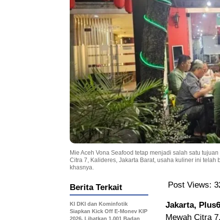
Mie Aceh Vona Seafood tetap menjadi salah satu tujuan 
Citra 7, Kalideres, Jakarta Barat, usaha kuliner ini tela
khasnya.
Post Views:
3
Berita Terkait
Jakarta, Plus
KI DKI dan Kominfotik
Siapkan Kick Off E-Monev KIP
Mewah Citra 7,
2026, Libatkan 1.001 Badan