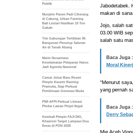
Publik
Jabodetabek. 
makan di sana
Munjirin Panen Padi Ciherang
di Cakung, Urban Farming
Bali Lestari Hasilkan 10 Ton
Jojo, salah sa
Gabah
03.00 WIB sepu
Tim Gabungan Tertibkan 95
salah satu ma
Bangunan Penutup Saluran
Air di Tanah Abang
Baca Juga :
Marin Nusantara:
Keselamatan Pelayaran Harus
Moral Kiner
Jadi Agenda Nasional
Camat Johar Baru Resmi
“Menurut saya,
Pimpin Kwartir Ranting
Pramuka, Siap Perkuat
yang pernah sa
Pembinaan Generasi Muda
PWI-AFPI Perkuat Literasi
Pindar Lawan Pinjol Ilegal
Baca Juga :
Derry Sebag
Kembali Pimpin FAJI DKI,
Khaeroni Target Lampaui Dua
Emas di PON 2028
Mie Aceh Viona