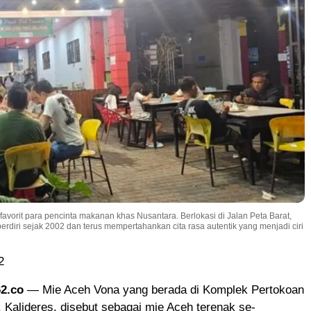
favorit para pencinta makanan khas Nusantara. Berlokasi di Jalan Peta Barat,
h berdiri sejak 2002 dan terus mempertahankan cita rasa autentik yang menjadi ciri
2
62.co
— Mie Aceh Vona yang berada di Komplek Pertokoan
 Kalideres, disebut sebagai mie Aceh terenak se-