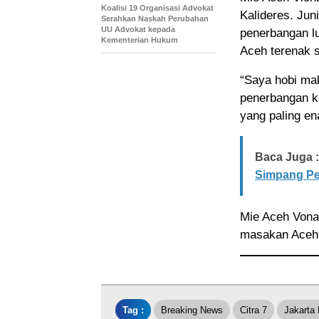
Koalisi 19 Organisasi Advokat
Kalideres. Jun
Serahkan Naskah Perubahan
UU Advokat kepada
penerbangan l
Kementerian Hukum
Aceh terenak 
“Saya hobi ma
penerbangan ke
yang paling ena
Baca Juga :
Simpang Pes
Mie Aceh Vona
masakan Aceh 
Tag :
Breaking News
Citra 7
Jakarta 