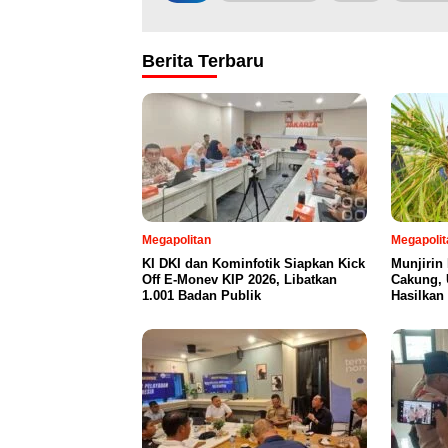
Berita Terbaru
Megapolitan
Megapolit
KI DKI dan Kominfotik Siapkan Kick
Munjirin
Off E-Monev KIP 2026, Libatkan
Cakung, 
1.001 Badan Publik
Hasilkan