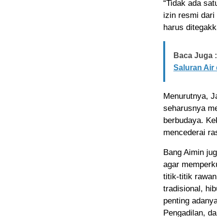
“Tidak ada sa
izin resmi dar
harus ditegakk
Baca Juga :
Saluran Air
Menurutnya, Ja
seharusnya me
berbudaya. Kek
mencederai ra
Bang Aimin ju
agar memperku
titik-titik ra
tradisional, h
penting adanya
Pengadilan, d