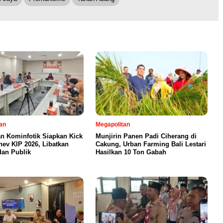
an
Megapolitan
an Kominfotik Siapkan Kick
Munjirin Panen Padi Ciherang di
nev KIP 2026, Libatkan
Cakung, Urban Farming Bali Lestari
dan Publik
Hasilkan 10 Ton Gabah