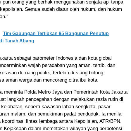
tu pun orang yang berhak menggunakan senjata api tanpa
i kepolisian. Semua sudah diatur oleh hukum, dan hukum
an.”
Tim Gabungan Tertibkan 95 Bangunan Penutup
 di Tanah Abang
karta sebagai barometer Indonesia dan kota global
ncerminkan wajah peradaban yang aman, tertib, dan
erasan di ruang publik, terlebih di siang bolong,
sa aman warga dan mencoreng citra ibu kota.
ga meminta Polda Metro Jaya dan Pemerintah Kota Jakarta
at langkah pencegahan dengan melakukan razia rutin di
wan kejahatan, seperti kawasan lahan sengketa, pasar
iburan malam, dan pemukiman padat penduduk. Ia menilai
 koordinasi lintas lembaga antara Kepolisian, ATR/BPN,
an Kejaksaan dalam memetakan wilayah yang berpotensi