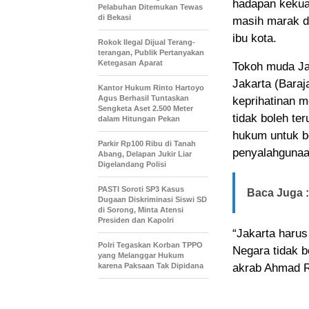
hadapan kekuas
Pelabuhan Ditemukan Tewas
di Bekasi
masih marak d
ibu kota.
Rokok Ilegal Dijual Terang-
terangan, Publik Pertanyakan
Ketegasan Aparat
Tokoh muda Ja
Jakarta (Bara
Kantor Hukum Rinto Hartoyo
Agus Berhasil Tuntaskan
keprihatinan m
Sengketa Aset 2.500 Meter
tidak boleh t
dalam Hitungan Pekan
hukum untuk b
Parkir Rp100 Ribu di Tanah
penyalahgunaan
Abang, Delapan Jukir Liar
Digelandang Polisi
PASTI Soroti SP3 Kasus
Baca Juga :
Dugaan Diskriminasi Siswi SD
di Sorong, Minta Atensi
Presiden dan Kapolri
“Jakarta harus
Polri Tegaskan Korban TPPO
Negara tidak 
yang Melanggar Hukum
karena Paksaan Tak Dipidana
akrab Ahmad R