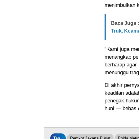
menimbulkan ko
Baca Juga :
Truk, Keam
“Kami juga men
menangkap pel
berharap agar 
menunggu trage
Di akhir pern
keadilan adala
penegak hukum
huni — bebas 
Tag :
Pemkot Jakarta Pusat
Polda Metr