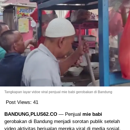
Tangkapan layar vidoe viral penjual mie babi gerobakan di Bandung
Post Views:
41
BANDUNG,PLUS62.CO
— Penjual
mie babi
gerobakan di Bandung menjadi sorotan publik setelah
video aktivitas berjualan mereka viral di media sosial.