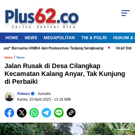
HOME
NEWS
MEGAPOLITAN
TNI & POLRI
HUKUM & 
 Laut” Bersama UNIBA dan Puskesmas Tanjung Sengkuang
Viral! Diduga
/
Home
News
Jalan Rusak di Desa Cilangkap
Kecamatan Kalang Anyar, Tak Kunjung
di Perbaiki
Ridwan
- Jurnalis
Kamis, 10 April 2025
- 13:16 WIB