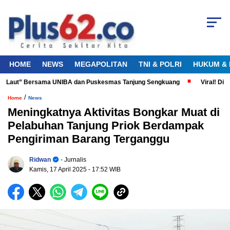
HOME
NEWS
MEGAPOLITAN
TNI & POLRI
HUKUM & 
a Laut” Bersama UNIBA dan Puskesmas Tanjung Sengkuang
Viral! Didug
/
Home
News
Meningkatnya Aktivitas Bongkar Muat di
Pelabuhan Tanjung Priok Berdampak
Pengiriman Barang Terganggu
Ridwan
- Jurnalis
Kamis, 17 April 2025
- 17:52 WIB