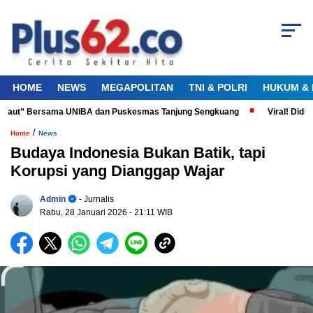
HOME
NEWS
MEGAPOLITAN
TNI & POLRI
HUKUM & 
 Laut” Bersama UNIBA dan Puskesmas Tanjung Sengkuang
Viral! Diduga 
/
Home
News
Budaya Indonesia Bukan Batik, tapi
Korupsi yang Dianggap Wajar
Admin
- Jurnalis
Rabu, 28 Januari 2026
- 21:11 WIB