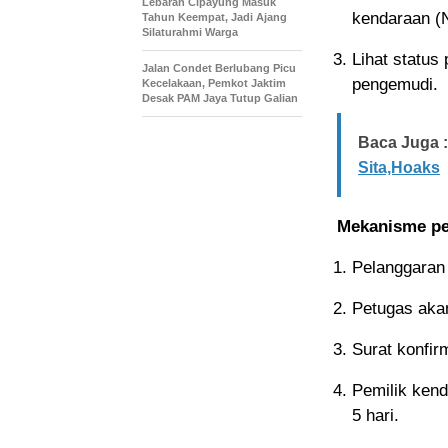
Lebaran Cipayung Masuk
kendaraan (
Tahun Keempat, Jadi Ajang
Silaturahmi Warga
Lihat status
Jalan Condet Berlubang Picu
pengemudi.
Kecelakaan, Pemkot Jaktim
Desak PAM Jaya Tutup Galian
Baca Juga :
Sita,Hoaks
Mekanisme pel
Pelanggaran
Petugas akan
Surat konfir
Pemilik kend
5 hari.