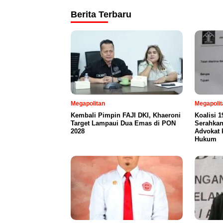
Berita Terbaru
Megapolitan
Megapolit
Kembali Pimpin FAJI DKI, Khaeroni
Koalisi 
Target Lampaui Dua Emas di PON
Serahka
2028
Advokat 
Hukum