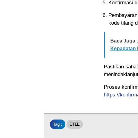
Konfirmasi d
Pembayaran d
kode tilang d
Baca Juga :
Kepadatan L
Pastikan sahab
menindaklanjuti
Proses konfirm
https://konfirma
Tag :
ETLE