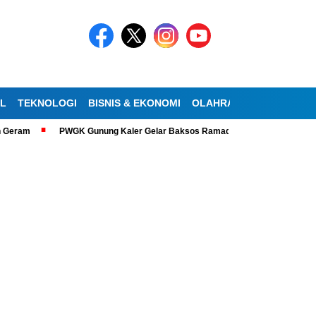
AL
TEKNOLOGI
BISNIS & EKONOMI
OLAHRAGA
KESEHATA
am
PWGK Gunung Kaler Gelar Baksos Ramadan, Bantu Lansia Tunanetra 