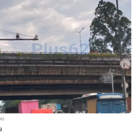
s62
9