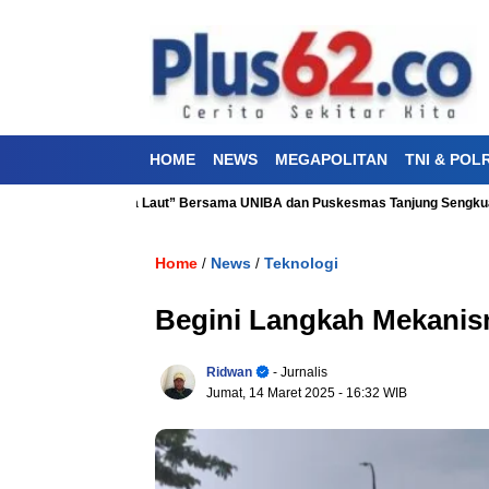
HOME
NEWS
MEGAPOLITAN
TNI & POLR
ehatan “Aku Cinta Laut” Bersama UNIBA dan Puskesmas Tanjung Sengkuang
Home
News
Teknologi
/
/
Begini Langkah Mekani
Ridwan
- Jurnalis
Jumat, 14 Maret 2025
- 16:32 WIB