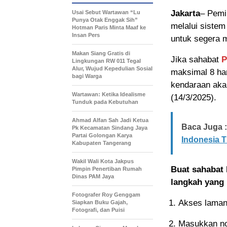
Jakarta
– Pemi
Usai Sebut Wartawan “Lu
Punya Otak Enggak Sih”
melalui sistem
Hotman Paris Minta Maaf ke
Insan Pers
untuk segera 
Makan Siang Gratis di
Jika sahabat
P
Lingkungan RW 011 Tegal
Alur, Wujud Kepedulian Sosial
maksimal 8 ha
bagi Warga
kendaraan akan 
Wartawan: Ketika Idealisme
(14/3/2025).
Tunduk pada Kebutuhan
‎Ahmad Alfan Sah Jadi Ketua
Baca Juga :
Pk Kecamatan Sindang Jaya
Partai Golongan Karya
Indonesia 
Kabupaten Tangerang
Wakil Wali Kota Jakpus
Buat sahabat 
Pimpin Penertiban Rumah
Dinas PAM Jaya
langkah yang p
Fotografer Roy Genggam
Akses laman 
Siapkan Buku Gajah,
Fotografi, dan Puisi
Masukkan nom