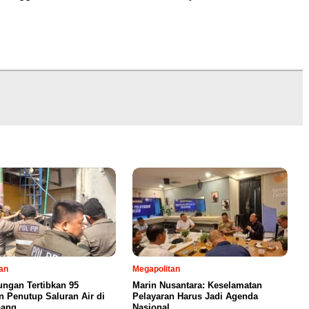
an
Megapolitan
ngan Tertibkan 95
Marin Nusantara: Keselamatan
 Penutup Saluran Air di
Pelayaran Harus Jadi Agenda
bang
Nasional