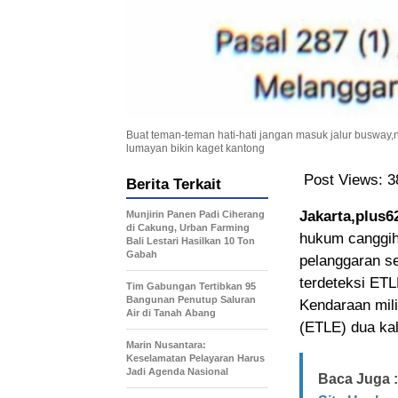
Buat teman-teman hati-hati jangan masuk jalur busway,
lumayan bikin kaget kantong
Post Views:
3
Berita Terkait
Jakarta,plus6
Munjirin Panen Padi Ciherang
di Cakung, Urban Farming
hukum canggih
Bali Lestari Hasilkan 10 Ton
Gabah
pelanggaran s
terdeteksi ET
Tim Gabungan Tertibkan 95
Bangunan Penutup Saluran
Kendaraan mili
Air di Tanah Abang
(ETLE) dua kal
Marin Nusantara:
Keselamatan Pelayaran Harus
Jadi Agenda Nasional
Baca Juga :