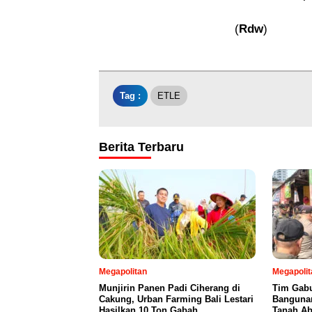
(
Rdw
)
Tag :
ETLE
Berita Terbaru
Megapolitan
Megapolit
Munjirin Panen Padi Ciherang di
Tim Gabu
Cakung, Urban Farming Bali Lestari
Bangunan
Hasilkan 10 Ton Gabah
Tanah A