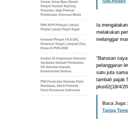
Sita,Hoaks
Camat Johar Baru Resmi
Pimpin Kwartir Ranting
Pramuka, Siap Perkuat
Pembinaan Generasi Muda
Ia mengatakan 
PWI-AFPI Perkuat Literasi
Pindar Lawan Pinjol Ilegal
melakukan pemb
melanggar mas
Kembali Pimpin FAJI DKI,
Khaeroni Target Lampaui Dua
Emas di PON 2028
“Barusan saya 
Koalisi 19 Organisasi Advokat
Serahkan Naskah Perubahan
pelanggaran le
UU Advokat kepada
Kementerian Hukum
satu juta sama
tambah pajak 5
PWI Pusat dan Hotman Paris
Berdamai, Akhiri Polemik
plus62(18/4/20
Demi Persatuan Indonesia
Baca Juga :
Tanpa Temp