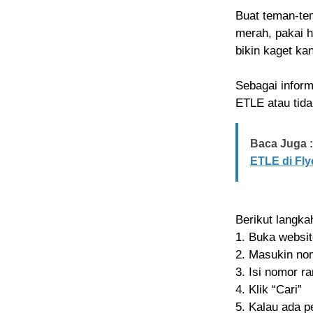
Buat teman-te
merah, pakai h
bikin kaget ka
Sebagai inform
ETLE atau tida
Baca Juga :
ETLE di Fly
Berikut langkah
1. Buka website
2. Masukin no
3. Isi nomor 
4. Klik “Cari”
5. Kalau ada p