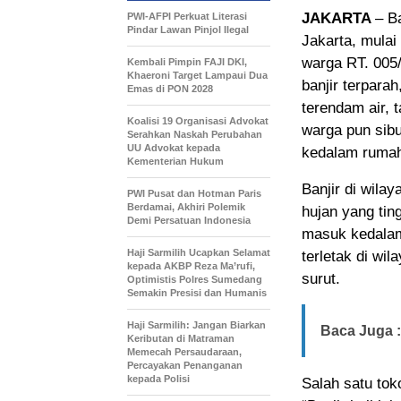
JAKARTA
– B
PWI-AFPI Perkuat Literasi
Pindar Lawan Pinjol Ilegal
Jakarta, mulai
warga RT. 005/
Kembali Pimpin FAJI DKI,
Khaeroni Target Lampaui Dua
banjir terpara
Emas di PON 2028
terendam air, 
Koalisi 19 Organisasi Advokat
warga pun sib
Serahkan Naskah Perubahan
UU Advokat kepada
kedalam ruma
Kementerian Hukum
Banjir di wila
PWI Pusat dan Hotman Paris
Berdamai, Akhiri Polemik
hujan yang tin
Demi Persatuan Indonesia
masuk kedala
Haji Sarmilih Ucapkan Selamat
terletak di wi
kepada AKBP Reza Ma’rufi,
surut.
Optimistis Polres Sumedang
Semakin Presisi dan Humanis
Haji Sarmilih: Jangan Biarkan
Baca Juga :
Keributan di Matraman
Memecah Persaudaraan,
Percayakan Penanganan
kepada Polisi
Salah satu to