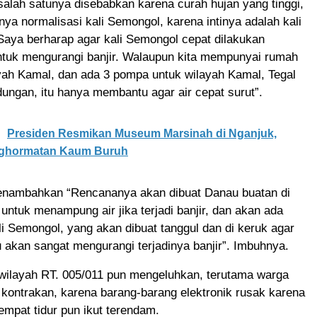
i salah satunya disebabkan karena curah hujan yang tinggi,
ya normalisasi kali Semongol, karena intinya adalah kali
Saya berharap agar kali Semongol cepat dilakukan
untuk mengurangi banjir. Walaupun kita mempunyai rumah
yah Kamal, dan ada 3 pompa untuk wilayah Kamal, Tegal
ungan, itu hanya membantu agar air cepat surut”.
Presiden Resmikan Museum Marsinah di Nganjuk,
nghormatan Kaum Buruh
nambahkan “Rencananya akan dibuat Danau buatan di
untuk menampung air jika terjadi banjir, dan akan ada
li Semongol, yang akan dibuat tanggul dan di keruk agar
tu akan sangat mengurangi terjadinya banjir”. Imbuhnya.
 wilayah RT. 005/011 pun mengeluhkan, terutama warga
i kontrakan, karena barang-barang elektronik rusak karena
tempat tidur pun ikut terendam.