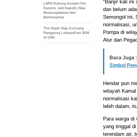
“Banjir kali in
LSPN Dukung Komjen Pol.
Karyoto Jadi Kapolri, Nilai
dan belum adan
Berpengalaman dan
Semongol ini, 
Berintegritas
normalisasi, 
The Virgin Siap Guncang
Pompa di wila
Panggung LokaryaFest 2026
di GBK
Alur dan Pegad
Baca Juga :
Simbol Pe
Hendar pun me
wilayah Kamal 
normalisasi ka
lebih dalam, i
Para warga di
yang tinggal d
terendam air, 