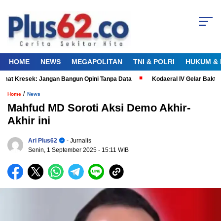
HOME
NEWS
MEGAPOLITAN
TNI & POLRI
HUKUM & 
t Kresek: Jangan Bangun Opini Tanpa Data
Kodaeral IV Gelar Bakti K
/
Home
News
Mahfud MD Soroti Aksi Demo Akhir-
Akhir ini
Ari Plus62
- Jurnalis
Senin, 1 September 2025
- 15:11 WIB