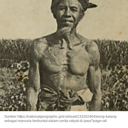
Sumber https://nationalgeographic.grid.id/read/133202464/wong-kalang-
sebagai-manusia-berbuntut-dalam-cerita-rakyat-di-jawa?page=all