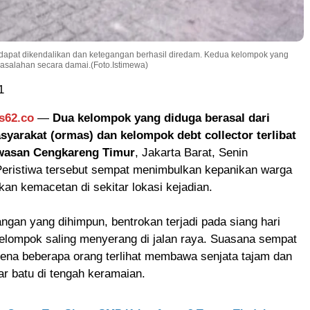
i dapat dikendalikan dan ketegangan berhasil diredam. Kedua kelompok yang
masalahan secara damai.(Foto.Istimewa)
1
s62.co
—
Dua kelompok yang diduga berasal dari
syarakat (ormas) dan kelompok debt collector terlibat
awasan Cengkareng Timur
, Jakarta Barat, Senin
 Peristiwa tersebut sempat menimbulkan kepanikan warga
n kemacetan di sekitar lokasi kejadian.
ngan yang dihimpun, bentrokan terjadi pada siang hari
kelompok saling menyerang di jalan raya. Suasana sempat
na beberapa orang terlihat membawa senjata tajam dan
r batu di tengah keramaian.