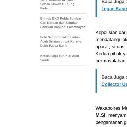
Baca Juga :
Selasa Kliwon Gunung
Tegas Kasus
Padang
Brimob BKO Polda Sumbar
Cari Korban dan Salurkan
Bantuan Banjir di Palembayan
Kepolisian da
Polri Semprot Jalan Lintas
mendatangi lo
Aceh Selatan untuk Kurangi
Debu Pasca Banjir
aparat, situas
Kedua pihak ya
Ketika Salju Turun di Arab
permasalahan 
Saudi
Baca Juga :
Collector U
Wakapolres Me
M.Si
, menyamp
pengamanan g