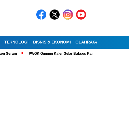
TEKNOLOGI
BISNIS & EKONOMI
OLAHRAGA
KESEHATAN
am
PWGK Gunung Kaler Gelar Baksos Ramadan, Bantu Lansia Tunanetra