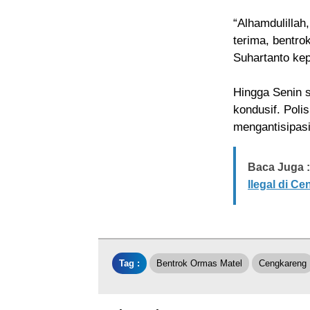
“Alhamdulillah
terima, bentro
Suhartanto kep
Hingga Senin s
kondusif. Poli
mengantisipasi
Baca Juga :
Ilegal di Ce
Tag :
Bentrok Ormas Matel
Cengkareng