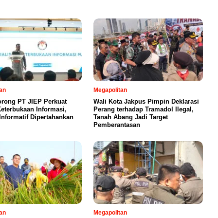
an
Megapolitan
orong PT JIEP Perkuat
Wali Kota Jakpus Pimpin Deklarasi
eterbukaan Informasi,
Perang terhadap Tramadol Ilegal,
Informatif Dipertahankan
Tanah Abang Jadi Target
Pemberantasan
an
Megapolitan