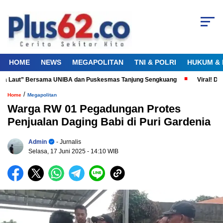
HOME
NEWS
MEGAPOLITAN
TNI & POLRI
HUKUM & 
nta Laut” Bersama UNIBA dan Puskesmas Tanjung Sengkuang
Viral! Did
/
Home
Megapolitan
Warga RW 01 Pegadungan Protes
Penjualan Daging Babi di Puri Gardenia
Admin
- Jurnalis
Selasa, 17 Juni 2025
- 14:10 WIB