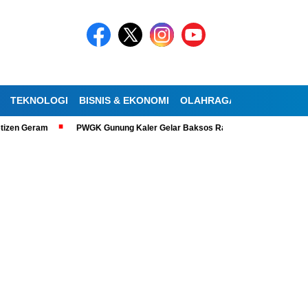
TEKNOLOGI
BISNIS & EKONOMI
OLAHRAGA
KESEHATAN
izen Geram
PWGK Gunung Kaler Gelar Baksos Ramadan, Bantu Lansia Tun