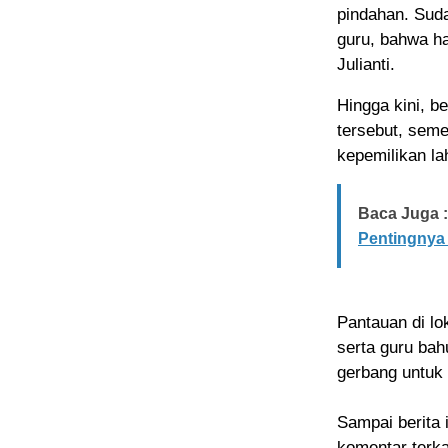
pindahan. Suda
guru, bahwa h
Julianti.
Hingga kini, b
tersebut, seme
kepemilikan la
Baca Juga :
Pentingnya
Pantauan di lo
serta guru ba
gerbang untuk 
Sampai berita 
komentar terka