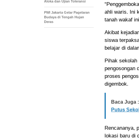
Aloka dan Ujian Toleransi
“Penggembokan
ahli waris. In
PWI Jakarta Gelar Pagelaran
Budaya di Tengah Hujan
tanah wakaf ini
Deras
Akibat kejadian
siswa terpaksa
belajar di dala
Pihak sekolah
pengosongan d
proses pengoso
digembok.
Baca Juga :
Putus Sekol
Rencananya, p
lokasi baru di