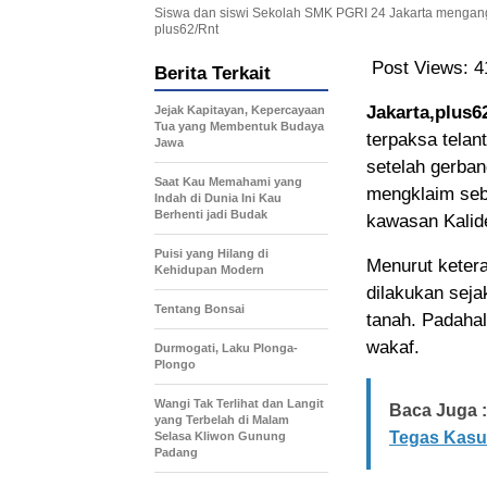
Siswa dan siswi Sekolah SMK PGRI 24 Jakarta mengang
plus62/Rnt
Post Views:
4
Berita Terkait
Jakarta,plus6
Jejak Kapitayan, Kepercayaan
Tua yang Membentuk Budaya
terpaksa telan
Jawa
setelah gerba
Saat Kau Memahami yang
mengklaim sebag
Indah di Dunia Ini Kau
Berhenti jadi Budak
kawasan Kalide
Puisi yang Hilang di
Menurut ketera
Kehidupan Modern
dilakukan seja
Tentang Bonsai
tanah. Padahal
wakaf.
Durmogati, Laku Plonga-
Plongo
Wangi Tak Terlihat dan Langit
Baca Juga :
yang Terbelah di Malam
Tegas Kasus
Selasa Kliwon Gunung
Padang