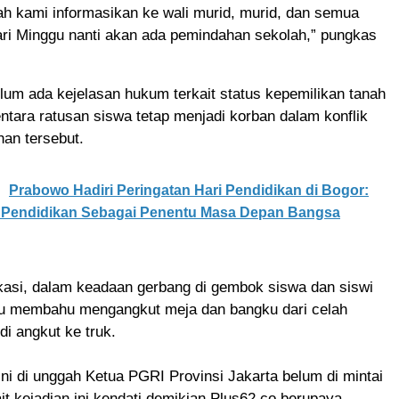
h kami informasikan ke wali murid, murid, dan semua
ari Minggu nanti akan ada pemindahan sekolah,” pungkas
elum ada kejelasan hukum terkait status kepemilikan tanah
ntara ratusan siswa tetap menjadi korban dalam konflik
han tersebut.
Prabowo Hadiri Peringatan Hari Pendidikan di Bogor:
 Pendidikan Sebagai Penentu Masa Depan Bangsa
kasi, dalam keadaan gerbang di gembok siswa dan siswi
hu membahu mengangkut meja dan bangku dari celah
di angkut ke truk.
ini di unggah Ketua PGRI Provinsi Jakarta belum di mintai
it kejadian ini.kendati demikian Plus62.co berupaya