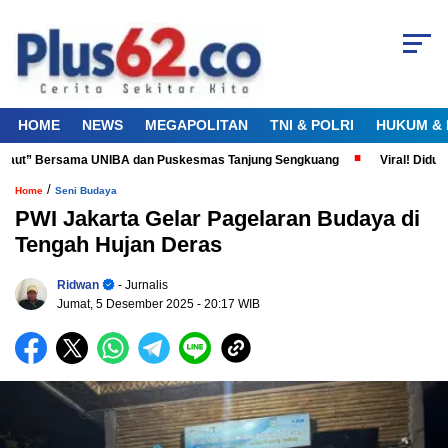
HOME
NEWS
MEGAPOLITAN
TNI & POLRI
HUKUM & 
aut” Bersama UNIBA dan Puskesmas Tanjung Sengkuang
Viral! Diduga P
/
Home
Seni Budaya
PWI Jakarta Gelar Pagelaran Budaya di
Tengah Hujan Deras
Ridwan
- Jurnalis
Jumat, 5 Desember 2025
- 20:17 WIB