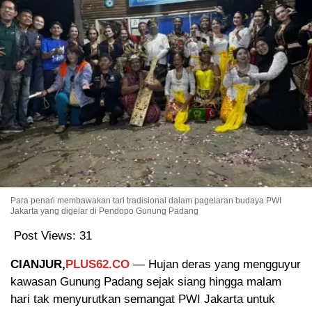
Para penari membawakan tari tradisional dalam pagelaran budaya PWI
Jakarta yang digelar di Pendopo Gunung Padang
Post Views:
31
CIANJUR,
PLUS62.CO
— Hujan deras yang mengguyur
kawasan Gunung Padang sejak siang hingga malam
hari tak menyurutkan semangat PWI Jakarta untuk