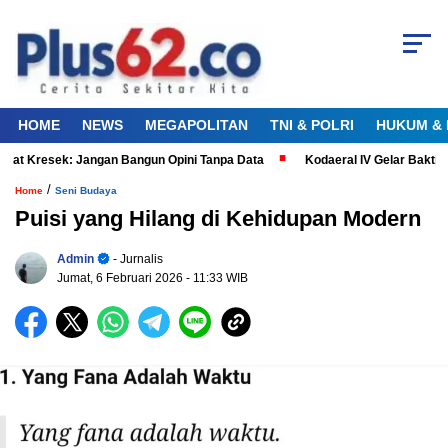
HOME
NEWS
MEGAPOLITAN
TNI & POLRI
HUKUM & 
t Kresek: Jangan Bangun Opini Tanpa Data
Kodaeral IV Gelar Bakti K
/
Home
Seni Budaya
Puisi yang Hilang di Kehidupan Modern
Admin
- Jurnalis
Jumat, 6 Februari 2026
- 11:33 WIB