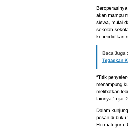
Beroperasinya 
akan mampu me
siswa, mulai d
sekolah-sekola
kependidikan n
Baca Juga :
Tegaskan K
“Titik penyele
menampung kur
melibatkan leb
lainnya,” ujar 
Dalam kunjung
pesan di buku 
Hormati guru. 