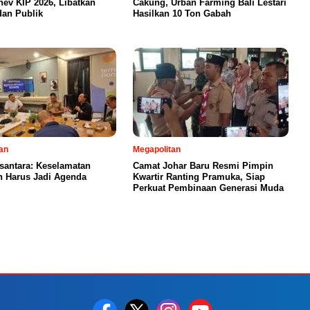
nev KIP 2026, Libatkan
Cakung, Urban Farming Bali Lestari
dan Publik
Hasilkan 10 Ton Gabah
an
Megapolitan
santara: Keselamatan
Camat Johar Baru Resmi Pimpin
n Harus Jadi Agenda
Kwartir Ranting Pramuka, Siap
Perkuat Pembinaan Generasi Muda