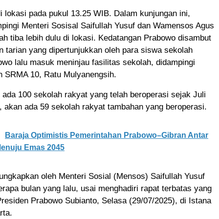
di lokasi pada pukul 13.25 WIB. Dalam kunjungan ini,
pingi Menteri Sosisal Saifullah Yusuf dan Wamensos Agus
h tiba lebih dulu di lokasi. Kedatangan Prabowo disambut
an tarian yang dipertunjukkan oleh para siswa sekolah
owo lalu masuk meninjau fasilitas sekolah, didampingi
h SRMA 10, Ratu Mulyanengsih.
i ada 100 sekolah rakyat yang telah beroperasi sejak Juli
i, akan ada 59 sekolah rakyat tambahan yang beroperasi.
Baraja Optimistis Pemerintahan Prabowo–Gibran Antar
Menuju Emas 2045
iungkapkan oleh Menteri Sosial (Mensos) Saifullah Yusuf
erapa bulan yang lalu, usai menghadiri rapat terbatas yang
Presiden Prabowo Subianto, Selasa (29/07/2025), di Istana
rta.