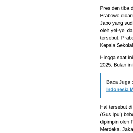
Presiden tiba 
Prabowo didam
Jabo yang suda
oleh yel-yel d
tersebut. Prab
Kepala Sekola
Hingga saat in
2025. Bulan in
Baca Juga :
Indonesia 
Hal tersebut d
(Gus Ipul) beb
dipimpin oleh 
Merdeka, Jaka