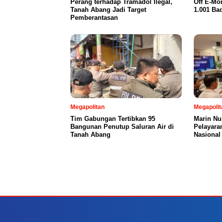
Perang terhadap Tramadol Ilegal,
Off E-Mo
Tanah Abang Jadi Target
1.001 Ba
Pemberantasan
Megapolitan
Megapolit
Tim Gabungan Tertibkan 95
Marin Nu
Bangunan Penutup Saluran Air di
Pelayara
Tanah Abang
Nasional