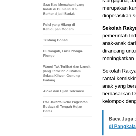
Margaguna, Jak
Saat Kau Memahami yang
merupakan kun
Indah di Dunia Ini Kau
Berhenti jadi Budak
dioperasikan s
Puisi yang Hilang di
Sekolah Raky
Kehidupan Modern
pemerintah Ind
Tentang Bonsai
anak-anak dari
dirancang unt
Durmogati, Laku Plonga-
Plongo
meningkatkan k
Wangi Tak Terlihat dan Langit
Sekolah Rakya
yang Terbelah di Malam
Selasa Kliwon Gunung
rantai kemiski
Padang
anak yang bera
Aloka dan Ujian Toleransi
berdasarkan D
kelompok denga
PWI Jakarta Gelar Pagelaran
Budaya di Tengah Hujan
Deras
Baca Juga :
di Pangkala