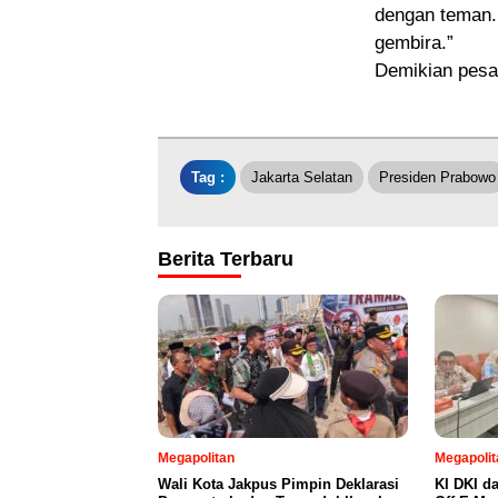
dengan teman. 
gembira.”
Demikian pesa
Tag :
Jakarta Selatan
Presiden Prabowo
Berita Terbaru
Megapolitan
Megapolit
Wali Kota Jakpus Pimpin Deklarasi
KI DKI d