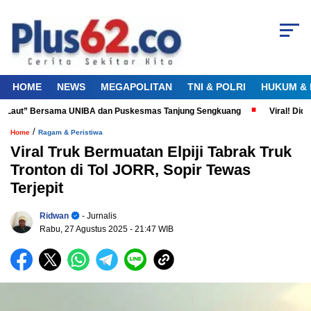
HOME
NEWS
MEGAPOLITAN
TNI & POLRI
HUKUM & 
a Laut” Bersama UNIBA dan Puskesmas Tanjung Sengkuang
Viral! Didug
/
Home
Ragam & Peristiwa
Viral Truk Bermuatan Elpiji Tabrak Truk
Tronton di Tol JORR, Sopir Tewas
Terjepit
Ridwan
- Jurnalis
Rabu, 27 Agustus 2025
- 21:47 WIB