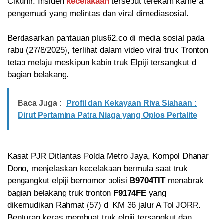
Cikunir. Insiden
kecelakaan
tersebut terekam kamera
pengemudi yang melintas dan viral dimediasosial.
Berdasarkan pantauan plus62.co di media sosial pada
rabu (27/8/2025), terlihat dalam video viral truk Tronton
tetap melaju meskipun kabin truk Elpiji tersangkut di
bagian belakang.
Baca Juga :
Profil dan Kekayaan Riva Siahaan :
Dirut Pertamina Patra Niaga yang Oplos Pertalite
Kasat PJR Ditlantas Polda Metro Jaya, Kompol Dhanar
Dono, menjelaskan kecelakaan bermula saat truk
pengangkut elpiji bernomor polisi
B9704TIT
menabrak
bagian belakang truk tronton
F9174FE
yang
dikemudikan Rahmat (57) di KM 36 jalur A Tol JORR.
Benturan keras membuat truk elpiji tersangkut dan