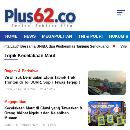
HOME
NEWS
MEGAPOLITAN
TNI & POLRI
HUKUM & 
u Cinta Laut” Bersama UNIBA dan Puskesmas Tanjung Sengkuang
Viral!
Topik
Kecelakaan Maut
Ragam & Peristiwa
Viral Truk Bermuatan Elpiji Tabrak Truk
Tronton di Tol JORR, Sopir Tewas Terjepit
Rabu, 27 Agustus 2025 - 21:47 WIB
Megapolitan
Kecelakaan Maut di Ciawi yang Tewaskan 8
Orang Akibat Ngebut dan Kelebihan
Muatan
Sabtu, 15 Februari 2025 - 18:24 WIB