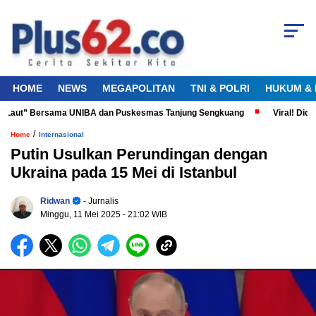
HOME
NEWS
MEGAPOLITAN
TNI & POLRI
HUKUM & 
 Laut” Bersama UNIBA dan Puskesmas Tanjung Sengkuang
Viral! Diduga
/
Home
Internasional
Putin Usulkan Perundingan dengan
Ukraina pada 15 Mei di Istanbul
Ridwan
- Jurnalis
Minggu, 11 Mei 2025
- 21:02 WIB