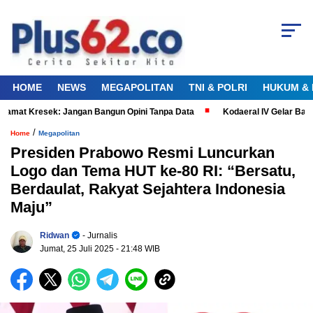
HOME
NEWS
MEGAPOLITAN
TNI & POLRI
HUKUM & 
amat Kresek: Jangan Bangun Opini Tanpa Data
Kodaeral IV Gelar Bakt
/
Home
Megapolitan
Presiden Prabowo Resmi Luncurkan
Logo dan Tema HUT ke-80 RI: “Bersatu,
Berdaulat, Rakyat Sejahtera Indonesia
Maju”
Ridwan
- Jurnalis
Jumat, 25 Juli 2025
- 21:48 WIB