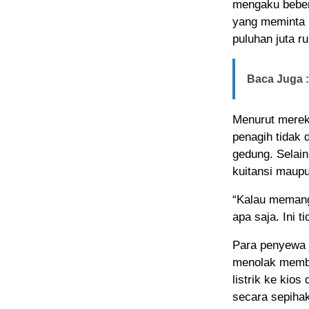
mengaku beber
yang meminta 
puluhan juta ru
Baca Juga :
Menurut mereka
penagih tidak 
gedung. Selain
kuitansi maupu
“Kalau memang 
apa saja. Ini t
Para penyewa j
menolak memba
listrik ke kio
secara sepiha