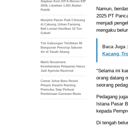
Siapkan Kick Off E-Monev KIP
2026, Libatkan 1.001 Badan
Namun, berdas
Publik
2025 PT Pancap
Munjirin Panen Padi Ciherang
menjadi pengel
di Cakung, Urban Farming
Bali Lestari Hasilkan 10 Ton
mengaku belum
Gabah
Tim Gabungan Tertibkan 95
Baca Juga :
Bangunan Penutup Saluran
Air di Tanah Abang
Kacang, Tro
Marin Nusantara:
Keselamatan Pelayaran Harus
“Selama ini ka
Jadi Agenda Nasional
orang datang 
Camat Johar Baru Resmi
seorang pedag
Pimpin Kwartir Ranting
Pramuka, Siap Perkuat
Pembinaan Generasi Muda
Pedagang juga
Istana Pasar B
kepada Pempro
Di tengah bel