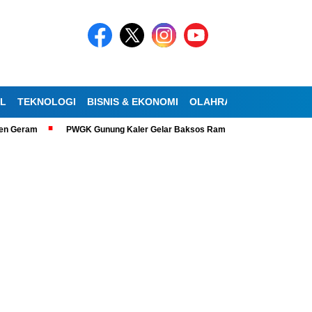
AL
TEKNOLOGI
BISNIS & EKONOMI
OLAHRAGA
KESEHATA
m
PWGK Gunung Kaler Gelar Baksos Ramadan, Bantu Lansia Tunanetra d