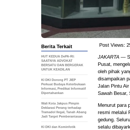
Post Views:
2
Berita Terkait
JAKARTA
— Se
HUT KEDUA DePA-RI:
SAATNYA ADVOKAT
Pusat, mengel
BERSATU DAN BERGERAK
UNTUK KEADILAN
oleh pihak yan
disampaikan p
KI DKI Dorong PT JIEP
Perkuat Budaya Keterbukaan
Jalan Pintu A
Informasi, Predikat Informatif
Sawah Besar, 
Dipertahankan
Wali Kota Jakpus Pimpin
Menurut para 
Deklarasi Perang terhadap
resmi melalui
Tramadol Ilegal, Tanah Abang
Jadi Target Pemberantasan
gedung. Selur
selalu dibayar
KI DKI dan Kominfotik