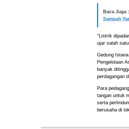
Baca Juga :
Sampah Yan
“Listrik dipad
ujar salah sat
Gedung Istana
Pengelolaan As
banyak ditingg
perdagangan di
Para pedagang
tangan untuk m
serta perlind
berusaha di lok