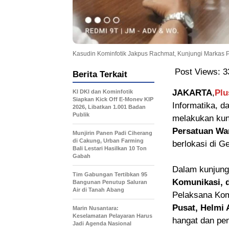
Kasudin Kominfotik Jakpus Rachmat, Kunjungi Markas 
Post Views:
3
Berita Terkait
JAKARTA
,
Plu
KI DKI dan Kominfotik
Siapkan Kick Off E-Monev KIP
Informatika, d
2026, Libatkan 1.001 Badan
Publik
melakukan ku
Persatuan War
Munjirin Panen Padi Ciherang
di Cakung, Urban Farming
berlokasi di 
Bali Lestari Hasilkan 10 Ton
Gabah
Dalam kunjung
Tim Gabungan Tertibkan 95
Komunikasi, d
Bangunan Penutup Saluran
Air di Tanah Abang
Pelaksana Kom
Pusat, Helmi
Marin Nusantara:
Keselamatan Pelayaran Harus
hangat dan pe
Jadi Agenda Nasional