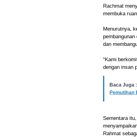
Rachmat menye
membuka ruang
Menurutnya, k
pembangunan d
dan membangu
“Kami berkomi
dengan insan p
Baca Juga :
Pemutihan 
Sementara itu,
menyampaikan a
Rahmat sebaga