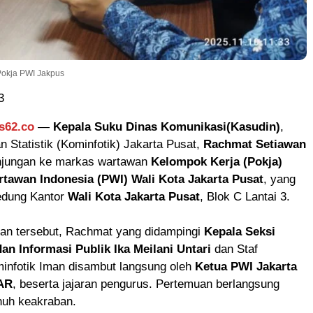
Pokja PWI Jakpus
3
s62.co
—
Kepala Suku Dinas Komunikasi(Kasudin)
,
an Statistik (Kominfotik) Jakarta Pusat,
Rachmat Setiawan
njungan ke markas wartawan
Kelompok Kerja (Pokja)
tawan Indonesia (PWI) Wali Kota Jakarta Pusat
, yang
Gedung Kantor
Wali Kota Jakarta Pusat
, Blok C Lantai 3.
an tersebut, Rachmat yang didampingi
Kepala Seksi
an Informasi Publik Ika Meilani Untari
dan Staf
infotik Iman disambut langsung oleh
Ketua PWI Jakarta
 AR
, beserta jajaran pengurus. Pertemuan berlangsung
nuh keakraban.