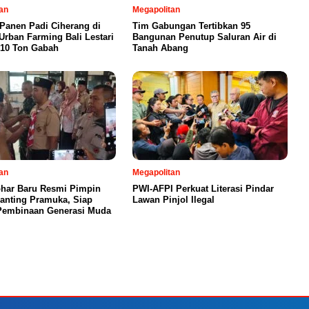
an
Megapolitan
 Panen Padi Ciherang di
Tim Gabungan Tertibkan 95
Urban Farming Bali Lestari
Bangunan Penutup Saluran Air di
 10 Ton Gabah
Tanah Abang
an
Megapolitan
har Baru Resmi Pimpin
PWI-AFPI Perkuat Literasi Pindar
Ranting Pramuka, Siap
Lawan Pinjol Ilegal
Pembinaan Generasi Muda