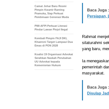
Camat Johar Baru Resmi
Baca Juga :
Pimpin Kwartir Ranting
Pramuka, Siap Perkuat
Persiapan,
Pembinaan Generasi Muda
PWI-AFPI Perkuat Literasi
Pindar Lawan Pinjol Ilegal
Rahmat menjel
Kembali Pimpin FAJI DKI,
Khaeroni Target Lampaui Dua
silaturahmi se
Emas di PON 2028
yang baru, me
Koalisi 19 Organisasi Advokat
Serahkan Naskah Perubahan
Ia menegaskan
UU Advokat kepada
Kementerian Hukum
pemerintah da
masyarakat.
Baca Juga :
Disulap Jadi