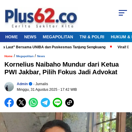
HOME
NEWS
MEGAPOLITAN
TNI & POLRI
HUKUM & 
ta Laut” Bersama UNIBA dan Puskesmas Tanjung Sengkuang
Viral! Didu
/
/
Home
Megapolitan
News
Kornelius Naibaho Mundur dari Ketua
PWI Jakbar, Pilih Fokus Jadi Advokat
Admin
- Jurnalis
Minggu, 31 Agustus 2025
- 17:42 WIB