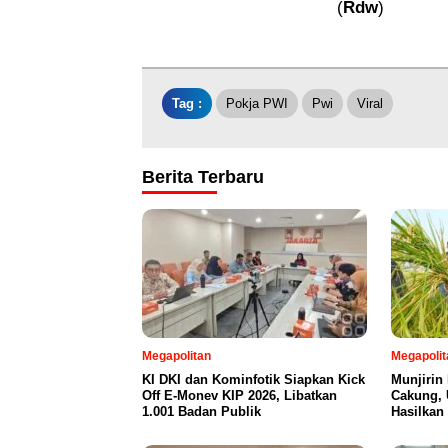
(
Rdw
)
Tag :
Pokja PWI
Pwi
Viral
Berita Terbaru
Megapolitan
Megapolit
KI DKI dan Kominfotik Siapkan Kick
Munjirin
Off E-Monev KIP 2026, Libatkan
Cakung, 
1.001 Badan Publik
Hasilkan