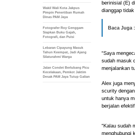
berinisial (E)
Wakil Wali Kota Jakpus
dianggap tidak
Pimpin Penertiban Rumah
Dinas PAM Jaya
Baca Juga :
Fotografer Roy Genggam
Siapkan Buku Gajah,
Fotografi, dan Puisi
Lebaran Cipayung Masuk
Tahun Keempat, Jadi Ajang
“Saya mengecam
Silaturahmi Warga
sudah masuk d
menjalankan tu
Jalan Condet Berlubang Picu
Kecelakaan, Pemkot Jaktim
Desak PAM Jaya Tutup Galian
Alex juga meny
scurity dengan
untuk hanya m
berjalan efekti
“Kalau sudah m
menghubungi ke