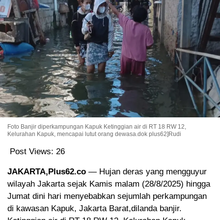
Foto Banjir diperkampungan Kapuk Ketinggian air di RT 18 RW 12,
Kelurahan Kapuk, mencapai lutut orang dewasa.dok plus62]Rudi
Post Views:
26
JAKARTA,Plus62.co
— Hujan deras yang mengguyur
wilayah Jakarta sejak Kamis malam (28/8/2025) hingga
Jumat dini hari menyebabkan sejumlah perkampungan
di kawasan Kapuk, Jakarta Barat,dilanda banjir.