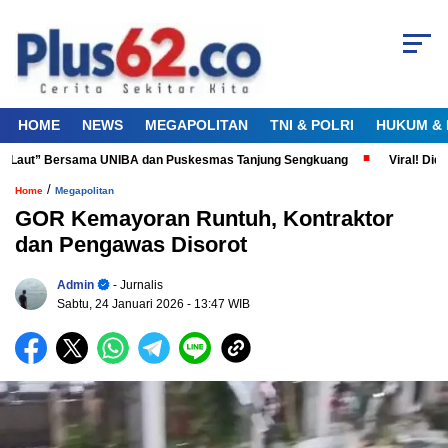
HOME
NEWS
MEGAPOLITAN
TNI & POLRI
HUKUM & 
 Laut” Bersama UNIBA dan Puskesmas Tanjung Sengkuang
Viral! Diduga
/
Home
Megapolitan
GOR Kemayoran Runtuh, Kontraktor
dan Pengawas Disorot
Admin
- Jurnalis
Sabtu, 24 Januari 2026
- 13:47 WIB