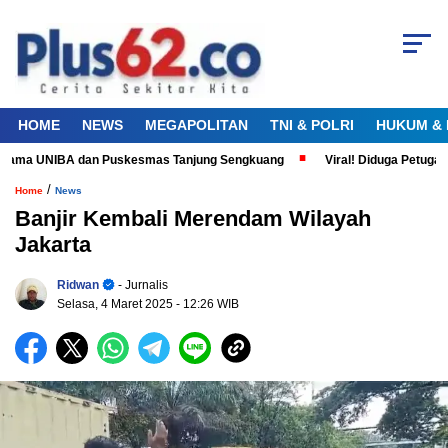
HOME
NEWS
MEGAPOLITAN
TNI & POLRI
HUKUM & 
rsama UNIBA dan Puskesmas Tanjung Sengkuang
Viral! Diduga Petugas S
/
Home
News
Banjir Kembali Merendam Wilayah
Jakarta
Ridwan
- Jurnalis
Selasa, 4 Maret 2025
- 12:26 WIB