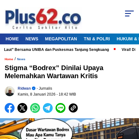
HOME
NEWS
MEGAPOLITAN
TNI & POLRI
HUKUM & 
a Laut” Bersama UNIBA dan Puskesmas Tanjung Sengkuang
Viral! Didug
/
Home
News
Stigma “Bodrex” Dinilai Upaya
Melemahkan Wartawan Kritis
Ridwan
- Jurnalis
Kamis, 8 Januari 2026
- 18:42 WIB