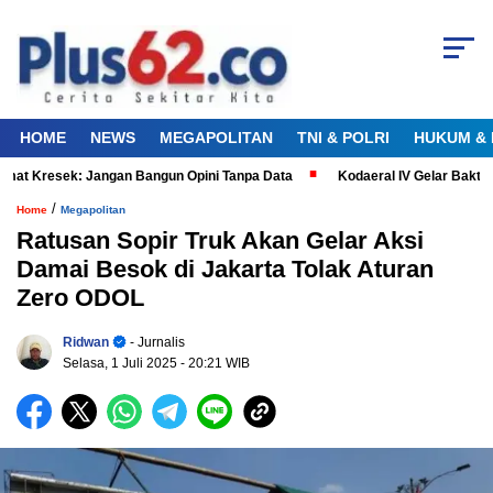
HOME
NEWS
MEGAPOLITAN
TNI & POLRI
HUKUM & 
t Kresek: Jangan Bangun Opini Tanpa Data
Kodaeral IV Gelar Bakti K
/
Home
Megapolitan
Ratusan Sopir Truk Akan Gelar Aksi
Damai Besok di Jakarta Tolak Aturan
Zero ODOL
Ridwan
- Jurnalis
Selasa, 1 Juli 2025
- 20:21 WIB