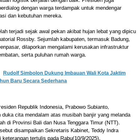
tuan logistik berjalan dengan baik. Presiden juga
berdialog dengan warga terdampak untuk mendengar
rasi dan kebutuhan mereka.
telah terjadi sejak awal pekan akibat hujan lebat yang dipicu
atorial Rossby. Sejumlah kabupaten, termasuk Badung,
enpasar, dilaporkan mengalami kerusakan infrastruktur
 jembatan, serta puluhan rumah warga.
Rudolf Simbolon Dukung Imbauan Wali Kota Jaktim
hun Baru Secara Sederhana
esiden Republik Indonesia, Prabowo Subianto,
duka cita mendalam atas musibah banjir yang melanda
ah di Provinsi Bali dan Nusa Tenggara Timur (NTT).
sebut disampaikan Sekretaris Kabinet, Teddy Indra
i keterangan tertulis pada Rabu(10/9/2025).