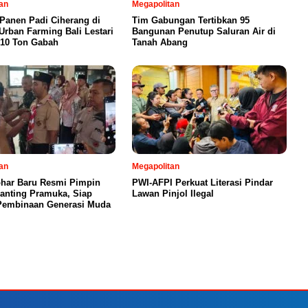
an
Megapolitan
 Panen Padi Ciherang di
Tim Gabungan Tertibkan 95
Urban Farming Bali Lestari
Bangunan Penutup Saluran Air di
 10 Ton Gabah
Tanah Abang
an
Megapolitan
har Baru Resmi Pimpin
PWI-AFPI Perkuat Literasi Pindar
Ranting Pramuka, Siap
Lawan Pinjol Ilegal
Pembinaan Generasi Muda