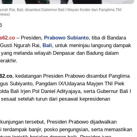
gurah Rai, Bali, disambut Gubernur Bali I Wayan Koster dan Panglima TNI
imewa)
6
s62.co
– Presiden,
Prabowo Subianto
, tiba di Bandara
I Gusti Ngurah Rai,
Bali
, untuk meninjau langsung dampak
r yang melanda wilayah Denpasar dan Badung dalam
erakhir.
62.co
, kedatangan Presiden Prabowo disambut Panglima
Agus Subiyanto, Pangdam IX/Udayana Mayjen TNI Piek
da Bali Irjen Pol Daniel Adityajaya, serta Gubernur Bali I
sesaat setelah turun dari pesawat kepresidenan
kunjungan tersebut, Presiden Prabowo dijadwalkan
i terdampak banjir, posko pengungsian, serta memastikan