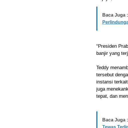
Baca Juga :
Perlindung
“Presiden Pra
banjir yang ter
Teddy menamb
tersebut deng
instansi terka
juga menekanka
tepat, dan me
Baca Juga :
Tewas Terli