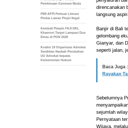
penyaluran ban
Pembinaan Generasi Muda
direncanakan 
langsung aspi
PWI-AFPI Perkuat Literasi
Pindar Lawan Pinjol Ilegal
Banjir di Bali 
Kembali Pimpin FAJI DKI,
Khaeroni Target Lampaui Dua
gelombang eku
Emas di PON 2028
Gianyar, dan D
Koalisi 19 Organisasi Advokat
seperti jalan,
Serahkan Naskah Perubahan
UU Advokat kepada
Kementerian Hukum
Baca Juga :
Rayakan Ta
Sebelumnya Pr
menyampaikan 
sejumlah wilay
Pernyataan ter
Wijaya, melalu