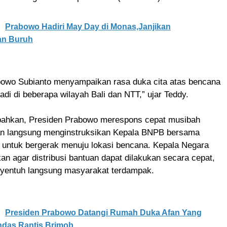
Prabowo Hadiri May Day di Monas,Janjikan
an Buruh
bowo Subianto menyampaikan rasa duka cita atas bencana
jadi di beberapa wilayah Bali dan NTT,” ujar Teddy.
ahkan, Presiden Prabowo merespons cepat musibah
an langsung menginstruksikan Kepala BNPB bersama
it untuk bergerak menuju lokasi bencana. Kepala Negara
n agar distribusi bantuan dapat dilakukan secara cepat,
nyentuh langsung masyarakat terdampak.
Presiden Prabowo Datangi Rumah Duka Afan Yang
ndas Rantis Brimob