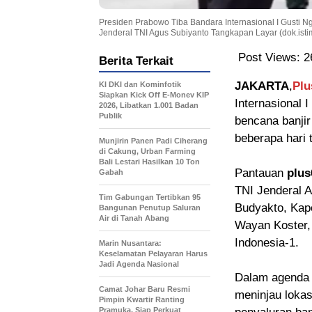
Presiden Prabowo Tiba Bandara Internasional I Gusti N
Jenderal TNI Agus Subiyanto Tangkapan Layar (dok.ist
Post Views:
2
Berita Terkait
JAKARTA
,
Plu
KI DKI dan Kominfotik
Siapkan Kick Off E-Monev KIP
Internasional 
2026, Libatkan 1.001 Badan
Publik
bencana banji
beberapa hari t
Munjirin Panen Padi Ciherang
di Cakung, Urban Farming
Bali Lestari Hasilkan 10 Ton
Pantauan
plus
Gabah
TNI Jenderal 
Tim Gabungan Tertibkan 95
Budyakto, Kapol
Bangunan Penutup Saluran
Air di Tanah Abang
Wayan Koster, 
Indonesia-1.
Marin Nusantara:
Keselamatan Pelayaran Harus
Jadi Agenda Nasional
Dalam agenda 
Camat Johar Baru Resmi
meninjau lokas
Pimpin Kwartir Ranting
Pramuka, Siap Perkuat