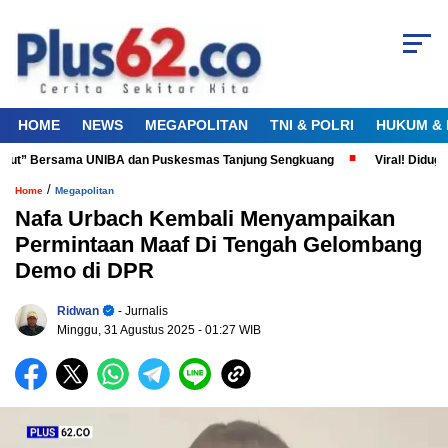
HOME
NEWS
MEGAPOLITAN
TNI & POLRI
HUKUM & 
Laut” Bersama UNIBA dan Puskesmas Tanjung Sengkuang
Viral! Diduga P
/
Home
Megapolitan
Nafa Urbach Kembali Menyampaikan
Permintaan Maaf Di Tengah Gelombang
Demo di DPR
Ridwan
- Jurnalis
Minggu, 31 Agustus 2025
- 01:27 WIB