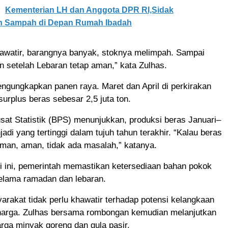
Kementerian LH dan Anggota DPR RI,Sidak
n Sampah di Depan Rumah Ibadah
hawatir, barangnya banyak, stoknya melimpah. Sampai
 setelah Lebaran tetap aman,” kata Zulhas.
ngungkapkan panen raya. Maret dan April di perkirakan
urplus beras sebesar 2,5 juta ton.
at Statistik (BPS) menunjukkan, produksi beras Januari–
adi yang tertinggi dalam tujuh tahun terakhir. “Kalau beras
man, aman, tidak ada masalah,” katanya.
i ini, pemerintah memastikan ketersediaan bahan pokok
selama ramadan dan lebaran.
rakat tidak perlu khawatir terhadap potensi kelangkaan
 harga. Zulhas bersama rombongan kemudian melanjutkan
rga minyak goreng dan gula pasir.