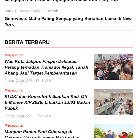
Rabu, 11 Februari 2026 - 19:18 WIB
Genovese: Mafia Paling Senyap yang Bertahan Lama di New
York
BERITA TERBARU
Megapolitan
Wali Kota Jakpus Pimpin Deklarasi
Perang terhadap Tramadol Ilegal, Tanah
Abang Jadi Target Pemberantasan
Jumat, 7 Agu 2026 - 17:15 WIB
Megapolitan
KI DKI dan Kominfotik Siapkan Kick Off
E-Monev KIP 2026, Libatkan 1.001 Badan
Publik
Kamis, 6 Agu 2026 - 22:21 WIB
Megapolitan
Munjirin Panen Padi Ciherang di
Cakung, Urban Farming Bali Lestari