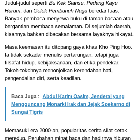
Judul-judul seperti
Bu Kek Siansu
,
Pedang Kayu
Harum
, dan
Golok Pembunuh Naga
beredar luas.
Banyak pembaca menyewa buku di taman bacaan atau
bergantian membaca semalaman. Di sejumlah daerah,
kisahnya bahkan dibacakan bersama layaknya hikayat.
Masa keemasan itu ditopang gaya khas Kho Ping Hoo.
Ia tidak sekadar menulis pertarungan, tetapi juga
filsafat hidup, kebijaksanaan, dan etika pendekar.
Tokoh-tokohnya menonjolkan kerendahan hati,
pengendalian diri, serta keadilan.
Baca Juga :
Abdul Karim Qasim, Jenderal yang
Mengguncang Monarki Irak dan Jejak Soekarno di
Sungai Tigris
Memasuki era 2000-an, popularitas cerita silat cetak
meredup. Perubahan minat baca dan hadirnya hiburan