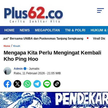
HOME
NEWS
MEGAPOLITAN
TNI & POLRI
HUKUM & 
Laut” Bersama UNIBA dan Puskesmas Tanjung Sengkuang
Viral! Diduga P
/
Home
Kisah
Mengapa Kita Perlu Mengingat Kembali
Kho Ping Hoo
Admin
- Jurnalis
Rabu, 11 Februari 2026
- 21:05 WIB