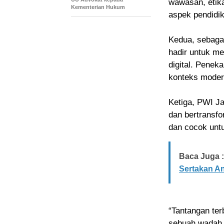
wawasan, etika
Kementerian Hukum
aspek pendidika
Kedua, sebaga
hadir untuk me
digital. Penek
konteks moder
Ketiga, PWI Ja
dan bertransfor
dan cocok untu
Baca Juga :
Sertakan A
“Tantangan te
sebuah wadah y