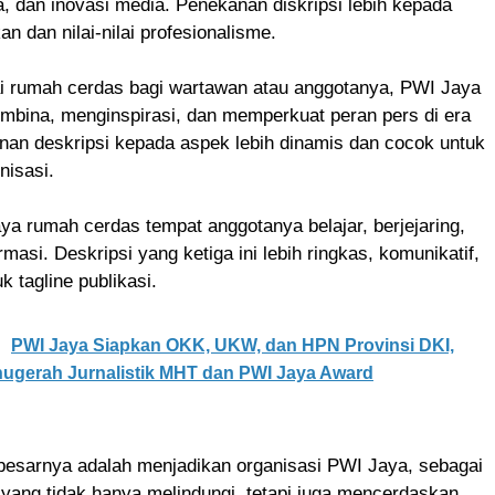
, dan inovasi media. Penekanan diskripsi lebih kepada
n dan nilai-nilai profesionalisme.
i rumah cerdas bagi wartawan atau anggotanya, PWI Jaya
mbina, menginspirasi, dan memperkuat peran pers di era
anan deskripsi kepada aspek lebih dinamis dan cocok untuk
nisasi.
ya rumah cerdas tempat anggotanya belajar, berjejaring,
masi. Deskripsi yang ketiga ini lebih ringkas, komunikatif,
k tagline publikasi.
PWI Jaya Siapkan OKK, UKW, dan HPN Provinsi DKI,
nugerah Jurnalistik MHT dan PWI Jaya Award
rbesarnya adalah menjadikan organisasi PWI Jaya, sebagai
ang tidak hanya melindungi, tetapi juga mencerdaskan,