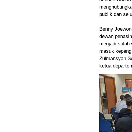
menghubungkan
publik dan se
Benny Joewono
dewan penasih
menjadi salah
masuk kepengu
Zulmansyah S
ketua departe