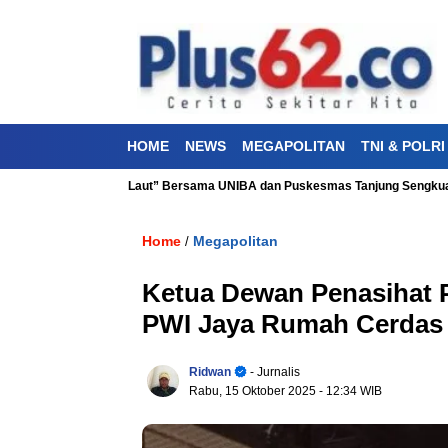
HOME
NEWS
MEGAPOLITAN
TNI & POLRI
an “Aku Cinta Laut” Bersama UNIBA dan Puskesmas Tanjung Sengkuang
Home
Megapolitan
/
Ketua Dewan Penasihat 
PWI Jaya Rumah Cerdas 
Ridwan
- Jurnalis
Rabu, 15 Oktober 2025
- 12:34 WIB