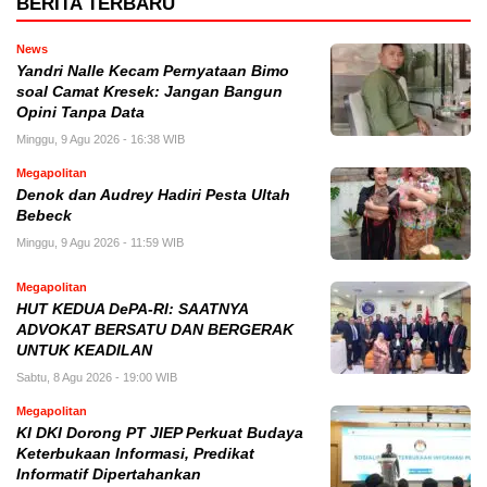
BERITA TERBARU
News
Yandri Nalle Kecam Pernyataan Bimo
soal Camat Kresek: Jangan Bangun
Opini Tanpa Data
Minggu, 9 Agu 2026 - 16:38 WIB
Megapolitan
Denok dan Audrey Hadiri Pesta Ultah
Bebeck
Minggu, 9 Agu 2026 - 11:59 WIB
Megapolitan
HUT KEDUA DePA-RI: SAATNYA
ADVOKAT BERSATU DAN BERGERAK
UNTUK KEADILAN
Sabtu, 8 Agu 2026 - 19:00 WIB
Megapolitan
KI DKI Dorong PT JIEP Perkuat Budaya
Keterbukaan Informasi, Predikat
Informatif Dipertahankan