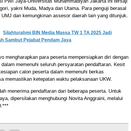
i PWI Jaya-Universitas Muhammadiyah Jakarta ini tersaji
egori, yakni Muda, Madya dan Utama. Para penguji berasal
, UMJ dan kemungkinan assesor daerah lain yang ditunjuk.
Silahturahmi BIN Media Massa TW 1 TA 2025 Jadi
h Sambut Pejabat Pendam Jaya
yo mengharapkan para peserta mempersiapkan diri dengan
 dalam memenuhi seluruh persyaratan pendaftaran. Kesit
esiapan calon peserta dalam memenuhi berkas
isa memastikan ketepatan waktu pelaksanaan UKW.
ah menerima pendaftaran dari beberapa peserta. Untuk
ya, dipersilakan menghubungi Novita Anggraini, melalui
.***