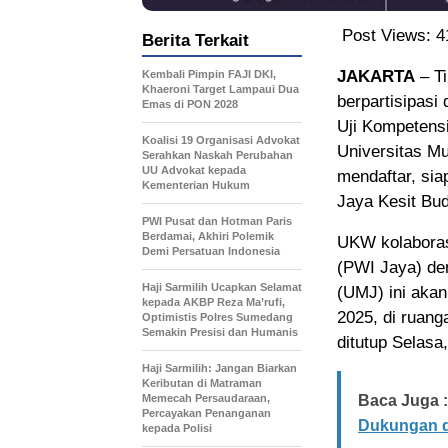
Post Views:
4
Berita Terkait
JAKARTA
– Ti
Kembali Pimpin FAJI DKI,
Khaeroni Target Lampaui Dua
berpartisipasi 
Emas di PON 2028
Uji Kompetens
Koalisi 19 Organisasi Advokat
Universitas M
Serahkan Naskah Perubahan
UU Advokat kepada
mendaftar, sia
Kementerian Hukum
Jaya Kesit Bud
PWI Pusat dan Hotman Paris
Berdamai, Akhiri Polemik
UKW kolaboras
Demi Persatuan Indonesia
(PWI Jaya) d
Haji Sarmilih Ucapkan Selamat
(UMJ) ini akan
kepada AKBP Reza Ma’rufi,
2025, di ruang
Optimistis Polres Sumedang
Semakin Presisi dan Humanis
ditutup Selasa
Haji Sarmilih: Jangan Biarkan
Keributan di Matraman
Memecah Persaudaraan,
Baca Juga :
Percayakan Penanganan
Dukungan d
kepada Polisi