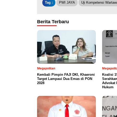
Tag :
PWI JAYA
Uji Kompetensi Wartaw
Berita Terbaru
Megapolitan
Megapolit
Kembali Pimpin FAJI DKI, Khaeroni
Koalisi 
Target Lampaui Dua Emas di PON
Serahka
2028
Advokat 
Hukum