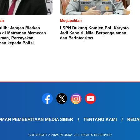
an
Megapolitan
milih: Jangan Biarkan
LSPN Dukung Komjen Pol. Karyoto
n di Matraman Memecah
Jadi Kapolri, Nilai Berpengalaman
raan, Percayakan
dan Berintegritas
an kepada Polisi
MAN PEMBERITAAN MEDIA SIBER
TENTANG KAMI
REDA
COPYRIGHT © 2025 PLUS62 - ALL RIGHTS RESERVED