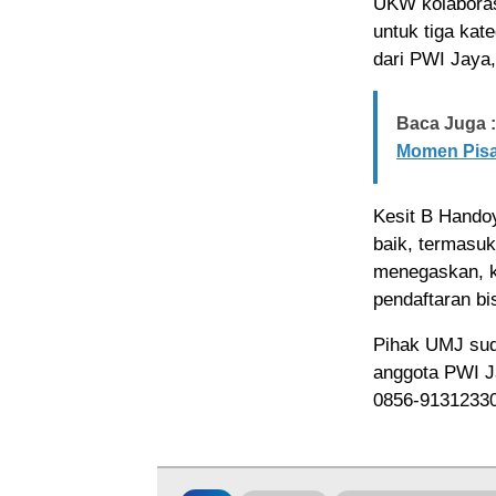
UKW kolaboras
untuk tiga kat
dari PWI Jaya
Baca Juga :
Momen Pisa
Kesit B Hando
baik, termasuk
menegaskan, k
pendaftaran b
Pihak UMJ sud
anggota PWI Ja
0856-91312330