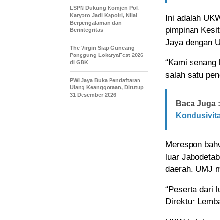
LSPN Dukung Komjen Pol.
Karyoto Jadi Kapolri, Nilai
Ini adalah UK
Berpengalaman dan
pimpinan Kesit
Berintegritas
Jaya dengan U
The Virgin Siap Guncang
Panggung LokaryaFest 2026
“Kami senang 
di GBK
salah satu pe
PWI Jaya Buka Pendaftaran
Ulang Keanggotaan, Ditutup
31 Desember 2026
Baca Juga :
Kondusivit
Merespon bahw
luar Jabodeta
daerah. UMJ m
“Peserta dari l
Direktur Lemb