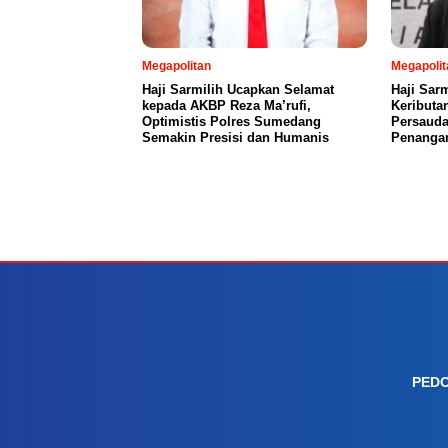
Megapolitan
Megapolit
Haji Sarmilih Ucapkan Selamat
Haji Sar
kepada AKBP Reza Ma’rufi,
Keributa
Optimistis Polres Sumedang
Persauda
Semakin Presisi dan Humanis
Penangan
PEDO