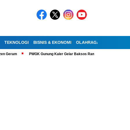
TEKNOLOGI
BISNIS & EKONOMI
OLAHRAGA
KESEHATAN
ram
PWGK Gunung Kaler Gelar Baksos Ramadan, Bantu Lansia Tunanetra