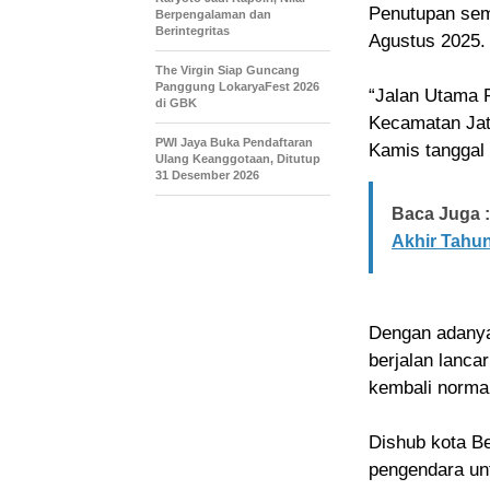
Penutupan sem
Berpengalaman dan
Berintegritas
Agustus 2025.
The Virgin Siap Guncang
Panggung LokaryaFest 2026
“Jalan Utama 
di GBK
Kecamatan Jati
PWI Jaya Buka Pendaftaran
Kamis tanggal 
Ulang Keanggotaan, Ditutup
31 Desember 2026
Baca Juga :
Akhir Tahun
Dengan adanya
berjalan lanca
kembali norma
Dishub kota B
pengendara unt