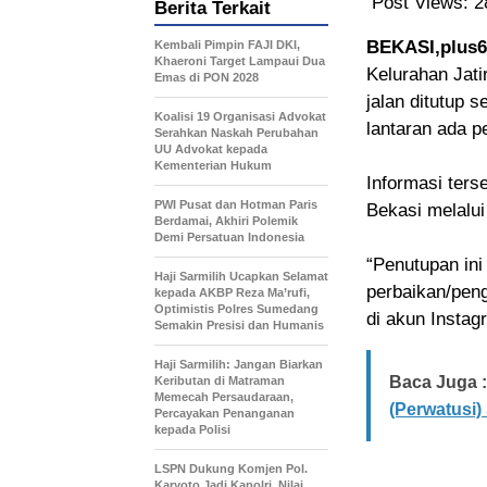
Post Views:
2
Berita Terkait
BEKASI,plus6
Kembali Pimpin FAJI DKI,
Khaeroni Target Lampaui Dua
Kelurahan Jati
Emas di PON 2028
jalan ditutup 
Koalisi 19 Organisasi Advokat
lantaran ada pe
Serahkan Naskah Perubahan
UU Advokat kepada
Kementerian Hukum
Informasi ters
PWI Pusat dan Hotman Paris
Bekasi melalui
Berdamai, Akhiri Polemik
Demi Persatuan Indonesia
“Penutupan in
Haji Sarmilih Ucapkan Selamat
perbaikan/peng
kepada AKBP Reza Ma’rufi,
Optimistis Polres Sumedang
di akun Instag
Semakin Presisi dan Humanis
Haji Sarmilih: Jangan Biarkan
Baca Juga :
Keributan di Matraman
Memecah Persaudaraan,
(Perwatusi)
Percayakan Penanganan
kepada Polisi
LSPN Dukung Komjen Pol.
Karyoto Jadi Kapolri, Nilai