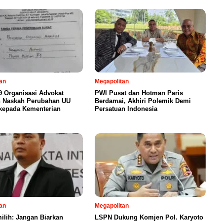
an
Megapolitan
19 Organisasi Advokat
PWI Pusat dan Hotman Paris
n Naskah Perubahan UU
Berdamai, Akhiri Polemik Demi
kepada Kementerian
Persatuan Indonesia
an
Megapolitan
milih: Jangan Biarkan
LSPN Dukung Komjen Pol. Karyoto