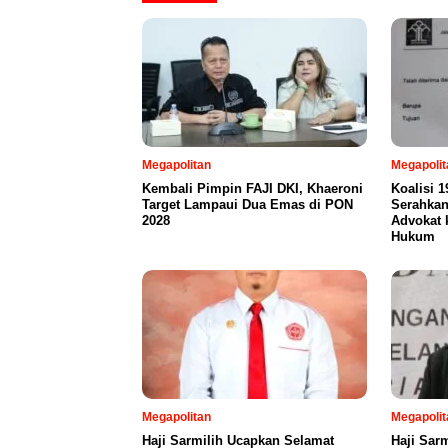
Megapolitan
Megapolit
Kembali Pimpin FAJI DKI, Khaeroni
Koalisi 
Target Lampaui Dua Emas di PON
Serahka
2028
Advokat 
Hukum
Megapolitan
Megapolit
Haji Sarmilih Ucapkan Selamat
Haji Sar