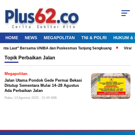
HOME
NEWS
MEGAPOLITAN
TNI & POLRI
HUKUM & 
u Cinta Laut” Bersama UNIBA dan Puskesmas Tanjung Sengkuang
Viral!
Topik
Perbaikan Jalan
Megapolitan
Jalan Utama Pondok Gede Permai Bekasi
Ditutup Sementara Mulai 14–28 Agustus
Ada Perbaikan Jalan
Rabu, 13 Agustus 2025 - 21:49 WIB