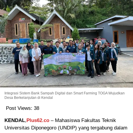
Integrasi Sistem Bank Sampah Digital dan Smart Farming TOGA Wujudkan
Desa Berkelanjutan di Kendal
Post Views:
38
KENDAL
,
Plus62.co
– Mahasiswa Fakultas Teknik
Universitas Diponegoro (UNDIP) yang tergabung dalam