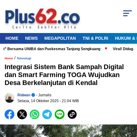
HOME
NEWS
MEGAPOLITAN
TNI & POLRI
HUKUM & 
ut” Bersama UNIBA dan Puskesmas Tanjung Sengkuang
Viral! Diduga Pet
/
Home
Teknologi
Integrasi Sistem Bank Sampah Digital
dan Smart Farming TOGA Wujudkan
Desa Berkelanjutan di Kendal
Ridwan
- Jurnalis
Selasa, 14 Oktober 2025
- 21:04 WIB